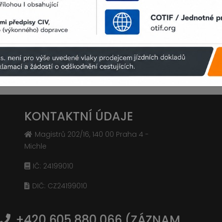
KONTAKTNÍ ÚDAJE
Magistrů 202/16, 140 00 Praha 4 -
Michle
IČ: 24199010
DIČ: CZ24199010
+420 605 880 066 (ZÁZNAM