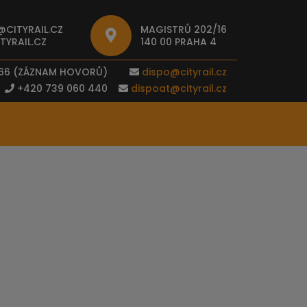
CITYRAIL.CZ
MAGISTRŮ 202/16
TYRAIL.CZ
140 00 PRAHA 4
066 (ZÁZNAM HOVORŮ)
dispo@cityrail.cz
+420 739 060 440
dispoat@cityrail.cz