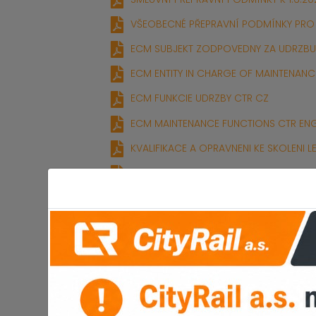
VŠEOBECNÉ PŘEPRAVNÍ PODMÍNKY PRO
ECM SUBJEKT ZODPOVEDNY ZA UDRZBU
ECM ENTITY IN CHARGE OF MAINTENANC
ECM FUNKCIE UDRZBY CTR CZ
ECM MAINTENANCE FUNCTIONS CTR EN
KVALIFIKACE A OPRAVNENI KE SKOLENI L
OZNAMENI O NAHRAVANI HOVORU
BEZPECNOSTNI POLITIKA INTEGROVANE