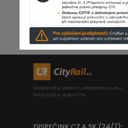
Společnost je vedena u Městského soudu v
Praze oddíl B, vložka 17774.
DISPEČINK CZ A SK (24/7):