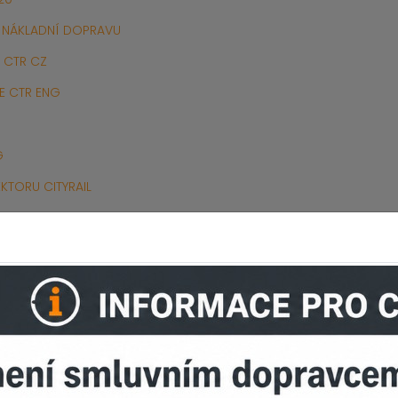
 NÁKLADNÍ DOPRAVU
 CTR CZ
E CTR ENG
G
EKTORU CITYRAIL
HO MANAZERSKEHO SYSTEMU CTR