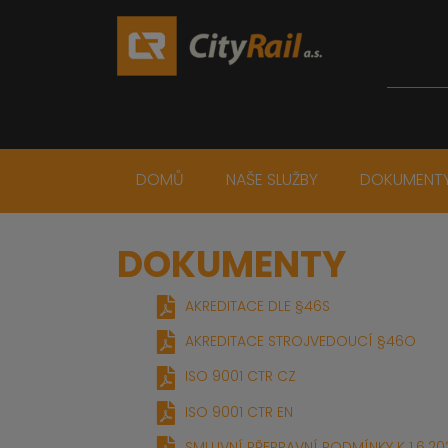
DOMŮ
NAŠE SLUŽBY
DOKUMENT
DOKUMENTY
AKREDITACE DLE §46S
AKREDITACE STROJVEDOUCÍ §46O
ISO 9001 CTR CZ
ISO 9001 CTR EN
SMLUVNÍ PŘEPRAVNÍ PODMÍNKY K 1.6.20