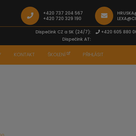
+420 737 204 567
HRUSKA@
+420 720 329 190
LEXA@CI
Dispečink CZ a SK (24/7):
+420 605 880 
Dispečink AT:
Y
KONTAKT
ŠKOLENÍ
PŘIHLÁSIT
20